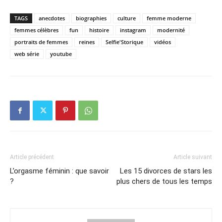
TAGS
anecdotes
biographies
culture
femme moderne
femmes célèbres
fun
histoire
instagram
modernité
portraits de femmes
reines
Selfie'Storique
vidéos
web série
youtube
Article précédent
Article suivant
L’orgasme féminin : que savoir
Les 15 divorces de stars les
?
plus chers de tous les temps