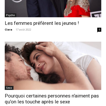
Psycho
Les femmes préfèrent les jeunes !
Clara
-
17 août 2022
0
Sexo
Pourquoi certaines personnes n’aiment pas
qu’on les touche après le sexe