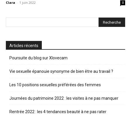
Clara
-
1 juin 2022
0
Articles récents
Poursuite du blog sur Xlovecam
Vie sexuelle épanouie synonyme de bien être au travail ?
Les 10 positions sexuelles préférées des femmes
Journées du patrimoine 2022 : les visites à ne pas manquer
Rentrée 2022 : les 4 tendances beauté à ne pas rater