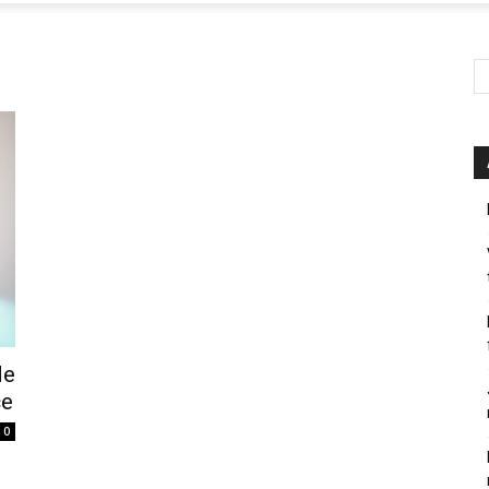
de
ce
0